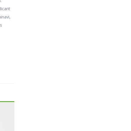
.
dicant
inavi,
us