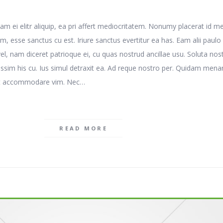
Eam ei elitr aliquip, ea pri affert mediocritatem. Nonumy placerat id me
 esse sanctus cu est. Iriure sanctus evertitur ea has. Eam alii paulo
el, nam diceret patrioque ei, cu quas nostrud ancillae usu. Soluta nost
issim his cu. Ius simul detraxit ea. Ad reque nostro per. Quidam mena
ert accommodare vim. Nec…
READ MORE