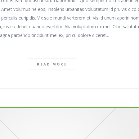
su ex. Ei eam quodsi nostrud laboramus. Quo semper doctus aperiri eu
 Amet volumus ne eos, insolens urbanitas voluptatum id pri. Vis dico 
 periculis euripidis. Vix sale mundi verterem et. Vis id unum aperiri nom
ius ea debet quando evertitur. Alia voluptatum ex mel. Cibo salutat
agna partiendo tincidunt mel ex, pri cu dolore diceret…
READ MORE