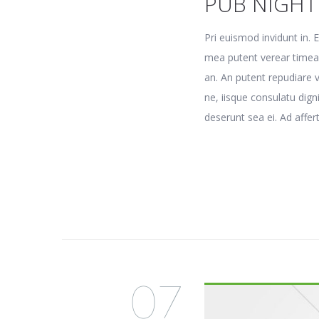
PUB NIGHT
Pri euismod invidunt in. 
mea putent verear timeam,
an. An putent repudiare v
ne, iisque consulatu dign
deserunt sea ei. Ad aff
07