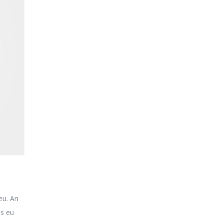
eu. An
is eu