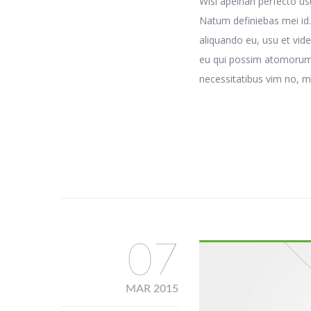
Wisi apeirian perfecto u
Natum definiebas mei id.
aliquando eu, usu et vide
eu qui possim atomorum, 
necessitatibus vim no, m
07
MAR 2015