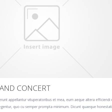
BAND CONCERT
erunt appellantur vituperatoribus et mea, eum aeque altera efficiendi 
eglegentur, quo cu semper prompta minimum. Dicunt quaeque honestat