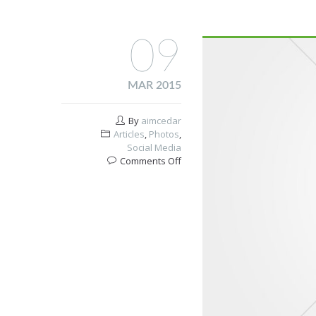
09
MAR 2015
By
aimcedar
Articles
,
Photos
,
Social Media
on
Comments Off
Urban
life