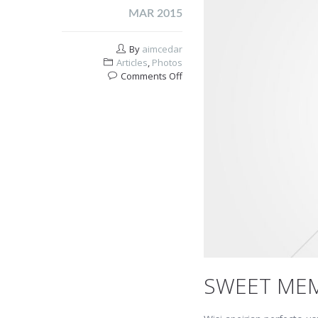
MAR 2015
By
aimcedar
Articles
,
Photos
on
Comments Off
Sweet
memories
SWEET ME