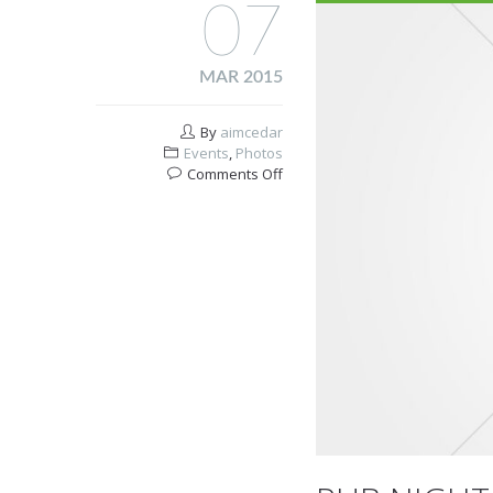
07
MAR 2015
By
aimcedar
Events
,
Photos
on
Comments Off
Pub
night