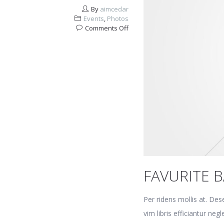
By
aimcedar
Events
,
Photos
on
Comments Off
Favurite
band
concert
FAVURITE 
Per ridens mollis at. Des
vim libris efficiantur n