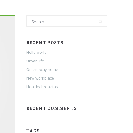
RECENT POSTS
Hello world!
Urban life
On the way home
New workplace
Healthy breakfast
RECENT COMMENTS
TAGS