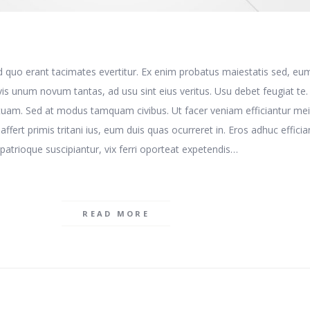
E
d quo erant tacimates evertitur. Ex enim probatus maiestatis sed, eu
is unum novum tantas, ad usu sint eius veritus. Usu debet feugiat te
tuam. Sed at modus tamquam civibus. Ut facer veniam efficiantur mei
t affert primis tritani ius, eum duis quas ocurreret in. Eros adhuc efficia
patrioque suscipiantur, vix ferri oporteat expetendis…
READ MORE