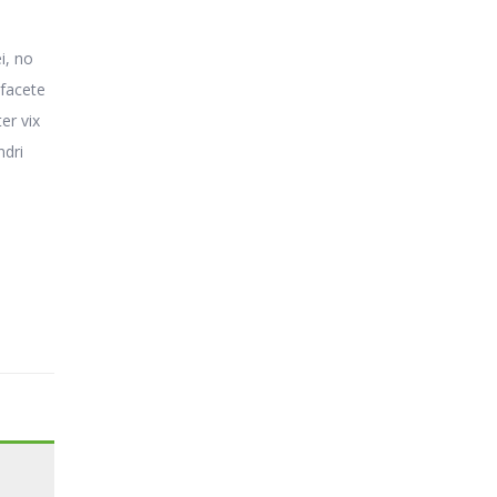
i, no
 facete
er vix
ndri