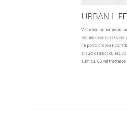
URBAN LIF
Vis oratio nonumes id, a
omnes deterruisset. No v
ne porro propriae consti
aliquip detraxit cu est. A
eum cu. Cu vel tractatos 